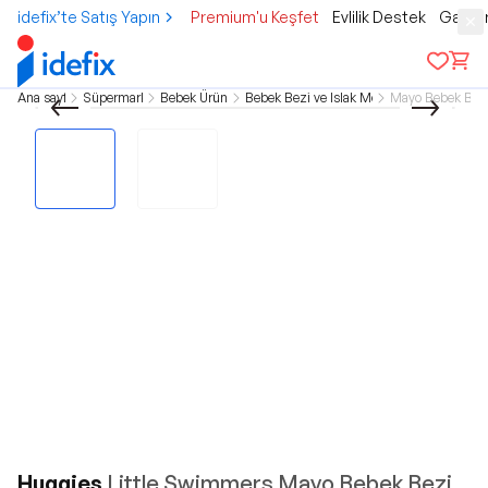
idefix’te Satış Yapın
Premium'u Keşfet
Evlilik Destek
Gamer
Ana sayfa
Süpermarket
Bebek Ürünleri
Bebek Bezi ve Islak Mendil
Mayo Bebek Bez
Huggies
Little Swimmers Mayo Bebek Bezi