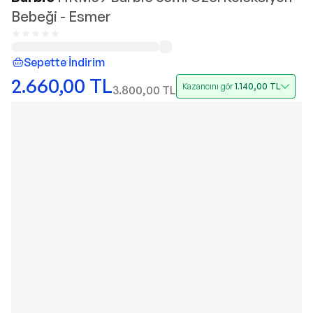
Bebeği - Esmer
Sepette İndirim
2.660,00
TL
Kazancını gör
1.140,00
TL
3.800,00
TL