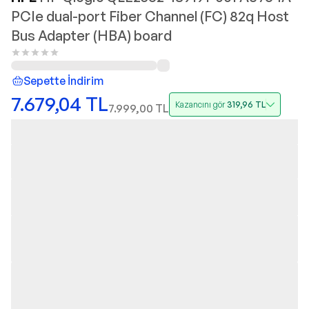
PCIe dual-port Fiber Channel (FC) 82q Host
Bus Adapter (HBA) board
Sepette İndirim
7.679,04
TL
Kazancını gör
319,96
TL
7.999,00
TL