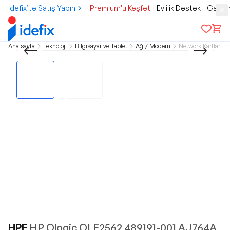
idefix’te Satış Yapın
Premium'u Keşfet
Evlilik Destek
Gamer
Ana sayfa
Teknoloji
Bilgisayar ve Tablet
Ağ / Modem
Network Kartları
HPE
HP Qlogic QLE2562 489191-001 AJ764A