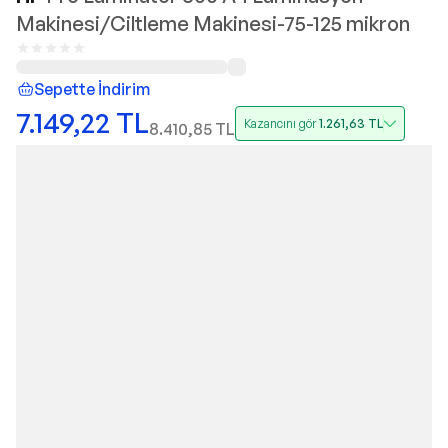
Makinesi/Ciltleme Makinesi-75-125 mikron
Sepette İndirim
7.149,22
TL
Kazancını gör
1.261,63
TL
8.410,85
TL