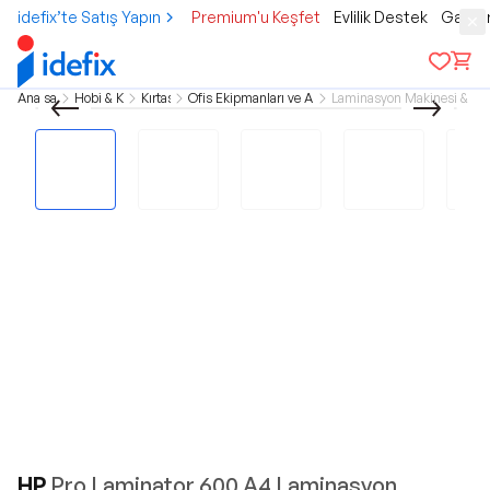
idefix’te Satış Yapın
Premium'u Keşfet
Evlilik Destek
Gamer
Ana sayfa
Hobi & Kültür
Kırtasiye
Ofis Ekipmanları ve Aksesuarları
Laminasyon Makinesi & Ma
HP
Pro Laminator 600 A4 Laminasyon