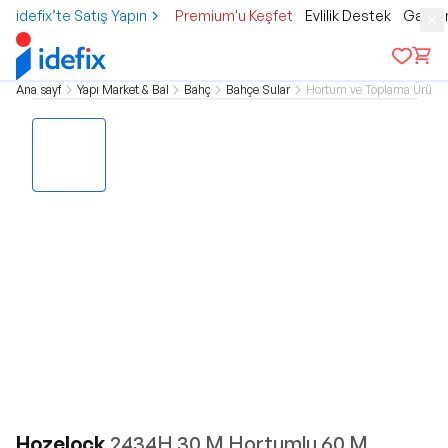
idefix’te Satış Yapın
Premium'u Keşfet
Evlilik Destek
Gamer
Ana sayfa
Yapı Market & Bahçe
Bahçe
Bahçe Sulama
Hortum ve Toplama Ürünle
Hozelock
2434H 30 M Hortumlu 60 M