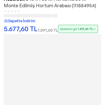
Monte Edilmiş Hortum Arabası (111884954)
Sepette İndirim
5.677,60
TL
Kazancını gör
1.419,40
TL
7.097,00
TL