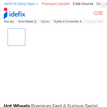
idefix’te Satış Yapın
Premium'u Keşfet
Evlilik Destek
Gamer
Ana sayfa
Anne Bebek Çocuk
Oyuncak
Taşıtlar & Kumandalı Araçlar
Oyuncak Arabala
Hot Wheels
Premium Fast & Furious Serisi