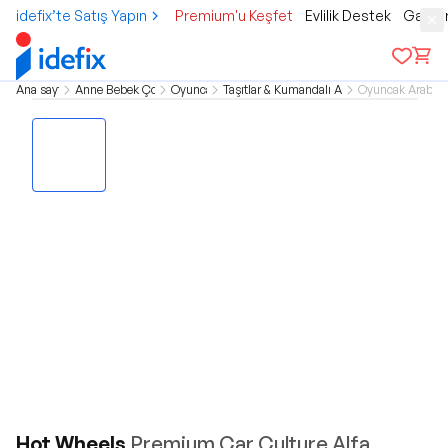
idefix’te Satış Yapın
Premium'u Keşfet
Evlilik Destek
Gamer
Ana sayfa
Anne Bebek Çocuk
Oyuncak
Taşıtlar & Kumandalı Araçlar
Oyuncak Arabala
Hot Wheels
Premium Car Culture Alfa