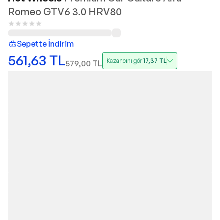
Romeo GTV6 3.0 HRV80
Sepette İndirim
561,63
TL
Kazancını gör
17,37
TL
579,00
TL