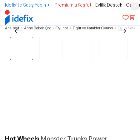
idefix’te Satış Yapın
Premium'u Keşfet
Evlilik Destek
Gamer
Ana sayfa
Anne Bebek Çocuk
Oyuncak
Figür ve Karakter Oyuncaklar
Oyun Setleri
Hot Wheels
Monster Trucks Power