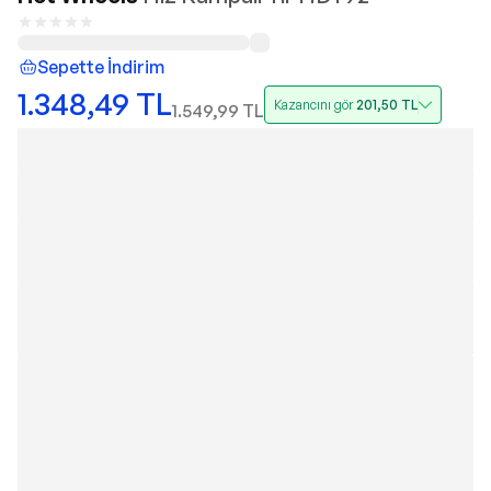
Sepette İndirim
1.348,49
TL
Kazancını gör
201,50
TL
1.549,99
TL