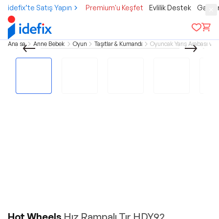
idefix’te Satış Yapın
Premium'u Keşfet
Evlilik Destek
Gamer
Ana sayfa
Anne Bebek Çocuk
Oyuncak
Taşıtlar & Kumandalı Araçlar
Oyuncak Yarış Arabası ve Yo
Hot Wheels
Hız Rampalı Tır HDY92