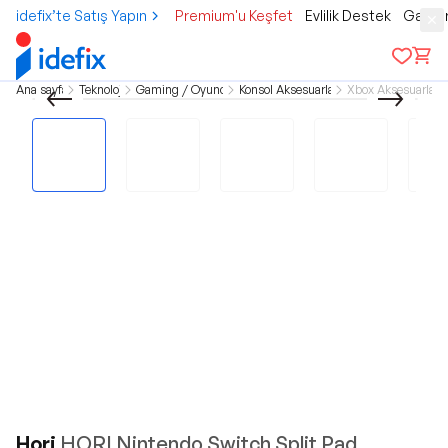
idefix’te Satış Yapın
Premium'u Keşfet
Evlilik Destek
Gamer
Ana sayfa
Teknoloji
Gaming / Oyuncu
Konsol Aksesuarları
Xbox Aksesuarları
Hori
HORI Nintendo Switch Split Pad