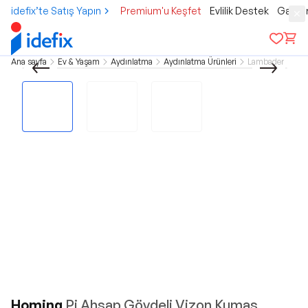
idefix’te Satış Yapın
Premium'u Keşfet
Evlilik Destek
Gamer
Ana sayfa
Ev & Yaşam
Aydınlatma
Aydınlatma Ürünleri
Lambader
Homing
Pi Ahşap Gövdeli Vizon Kumaş