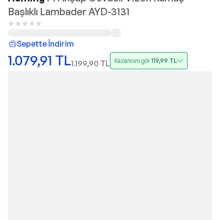
Başlıklı Lambader AYD-3131
Sepette İndirim
1.079,91
TL
Kazancını gör
119,99
TL
1.199,90
TL