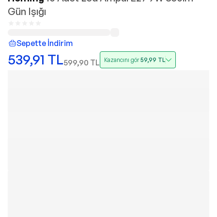
Gün Işığı
Sepette İndirim
539,91
TL
Kazancını gör
59,99
TL
599,90
TL