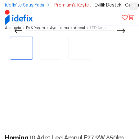
idefix’te Satış Yapın
Premium'u Keşfet
Evlilik Destek
Gamer
Ana sayfa
Ev & Yaşam
Aydınlatma
Ampul
LED Ampul
Homing
10 Adet Led Ampul E27 9W 850lm