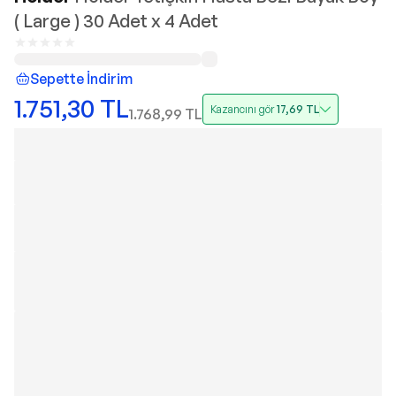
( Large ) 30 Adet x 4 Adet
Sepette İndirim
1.751,30
TL
Kazancını gör
17,69
TL
1.768,99
TL