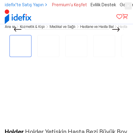
idefix’te Satış Yapın
Premium'u Keşfet
Evlilik Destek
Gamer
Ana sayfa
Kozmetik & Kişisel Bakım
Medikal ve Sağlık Ürünleri
Hastane ve Hasta Bakım Ürünleri
Hasta Be
Holder
Holder Yetişkin Hasta Bezi Büyük Boy