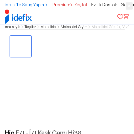
idefix’te Satış Yapın
Premium'u Keşfet
Evlilik Destek
Gamer
Ana sayfa
Taşıtlar
Motosiklet
Motosiklet Giyim
Motosiklet Gözlük, Vizör
Hjc
F71 - İ71 Kask Camı Hj38