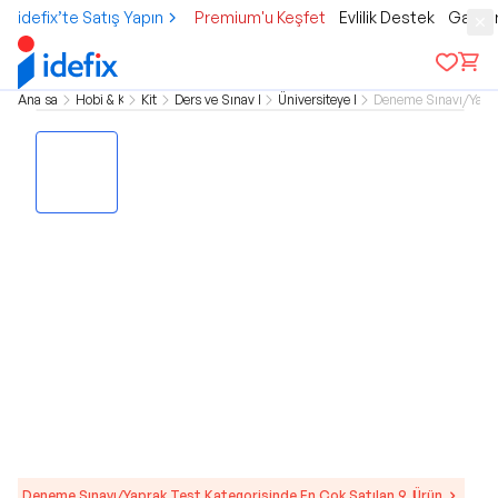
idefix’te Satış Yapın
Premium'u Keşfet
Evlilik Destek
Gamer
Ana sayfa
Hobi & Kültür
Kitap
Ders ve Sınav Kitapları
Üniversiteye Hazırlık
Deneme Sınavı/Yapra
Deneme Sınavı/Yaprak Test Kategorisinde En Çok Satılan 9. Ürün