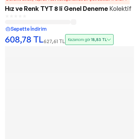
Hız ve Renk TYT 8 li Genel Deneme
Kolektif
Sepette İndirim
608,78
TL
Kazancını gör
18,83
TL
627,61
TL