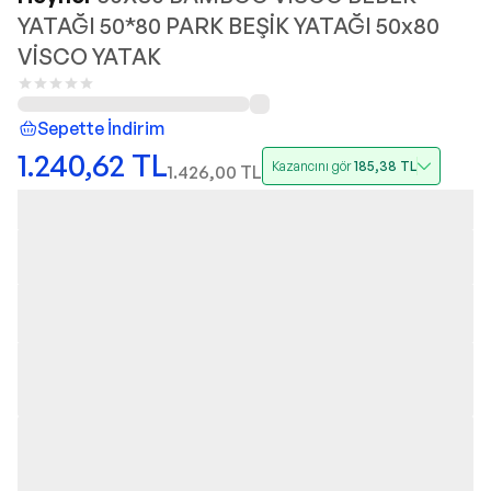
YATAĞI 50*80 PARK BEŞİK YATAĞI 50x80
VİSCO YATAK
Sepette İndirim
1.240,62
TL
Kazancını gör
185,38
TL
1.426,00
TL