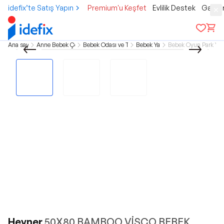
idefix’te Satış Yapın
Premium'u Keşfet
Evlilik Destek
Gamer
Ana sayfa
Anne Bebek Çocuk
Bebek Odası ve Tekstil
Bebek Yatak
Bebek Oyun Park Yat
Heyner
50X80 BAMBOO VİSCO BEBEK