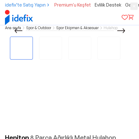
idefix’te Satış Yapın
Premium'u Keşfet
Evlilik Destek
Gamer
Ana sayfa
Spor & Outdoor
Spor Ekipman & Aksesuar
Hulahop
Hepitop
8 Parça Ağırlıklı Metal Hulahop