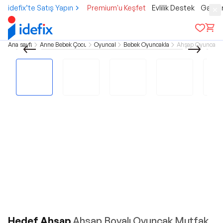
idefix’te Satış Yapın
Premium'u Keşfet
Evlilik Destek
Gamer
Ana sayfa
Anne Bebek Çocuk
Oyuncak
Bebek Oyuncakları
Ahşap Oyuncak
Hedef Ahşap
Ahşap Boyalı Oyuncak Mutfak