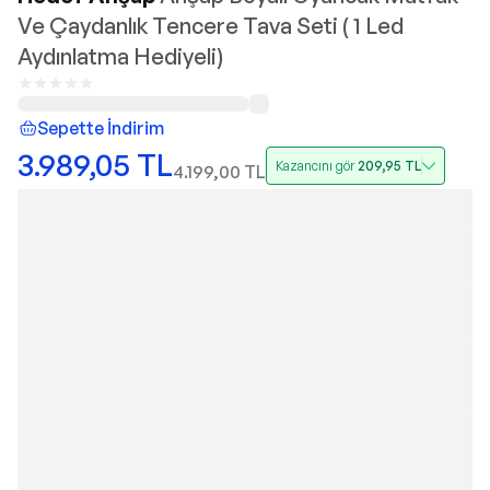
Ve Çaydanlık Tencere Tava Seti ( 1 Led
Aydınlatma Hediyeli)
Sepette İndirim
3.989,05
TL
Kazancını gör
209,95
TL
4.199,00
TL