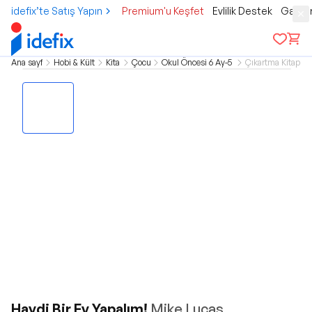
idefix’te Satış Yapın
Premium'u Keşfet
Evlilik Destek
Gamer
Ana sayfa
Hobi & Kültür
Kitap
Çocuk
Okul Öncesi 6 Ay-5 Yaş
Çıkartma Kitapları
Haydi Bir Ev Yapalım!
Mike Lucas