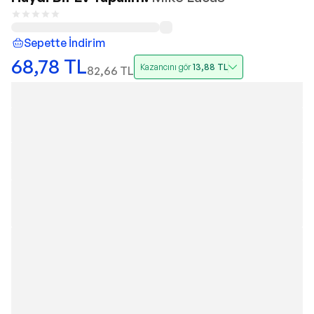
Sepette İndirim
68,78
TL
Kazancını gör
13,88
TL
82,66
TL