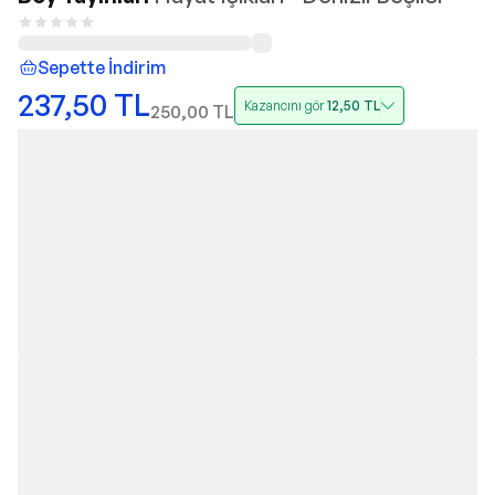
Sepette İndirim
237,50
TL
Kazancını gör
12,50
TL
250,00
TL