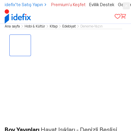
idefix’te Satış Yapın
Premium'u Keşfet
Evlilik Destek
Gamer
Ana sayfa
Hobi & Kültür
Kitap
Edebiyat
Deneme-Yazın
Boy Yayınları
Hayat Işıkları - Denizli Beşlisi