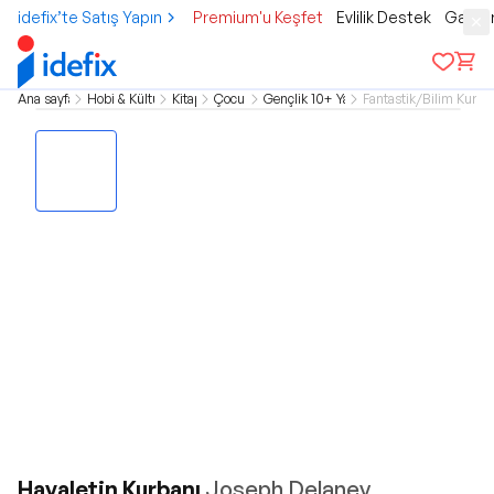
idefix’te Satış Yapın
Premium'u Keşfet
Evlilik Destek
Gamer
Ana sayfa
Hobi & Kültür
Kitap
Çocuk
Gençlik 10+ Yaş
Fantastik/Bilim Kurgu
Hayaletin Kurbanı
Joseph Delaney