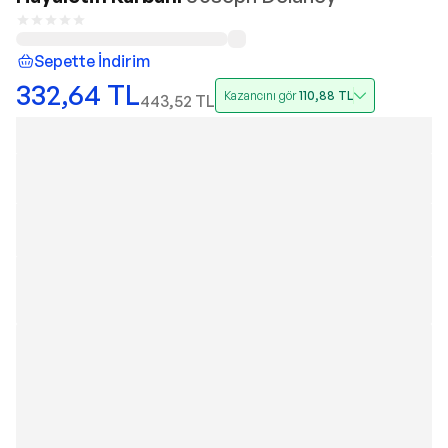
Sepette İndirim
332,64
TL
Kazancını gör
110,88
TL
443,52
TL