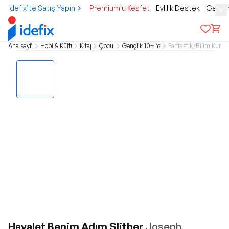
idefix’te Satış Yapın
Premium'u Keşfet
Evlilik Destek
Gamer
Ana sayfa
Hobi & Kültür
Kitap
Çocuk
Gençlik 10+ Yaş
Fantastik/Bilim Kurgu
Hayalet Benim Adım Slither
Joseph