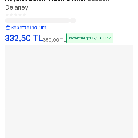
Delaney
Sepette İndirim
332,50
TL
Kazancını gör
17,50
TL
350,00
TL