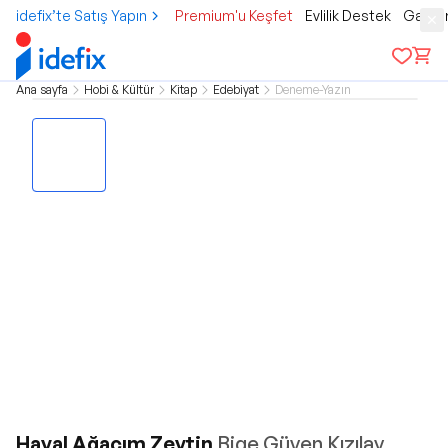
idefix’te Satış Yapın
Premium'u Keşfet
Evlilik Destek
Gamer
Ana sayfa
Hobi & Kültür
Kitap
Edebiyat
Deneme-Yazın
Hayal Ağacım Zeytin
Bige Güven Kızılay