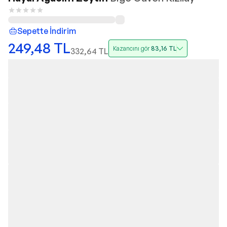
Sepette İndirim
249,48
TL
Kazancını gör
83,16
TL
332,64
TL