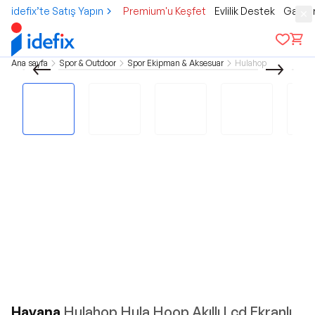
idefix’te Satış Yapın
Premium'u Keşfet
Evlilik Destek
Gamer
Ana sayfa
Spor & Outdoor
Spor Ekipman & Aksesuar
Hulahop
Havana
Hulahop Hula Hoop Akıllı Lcd Ekranlı