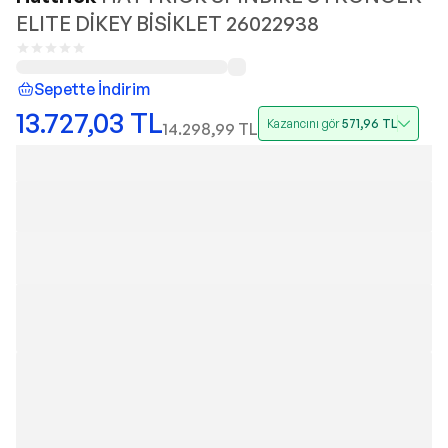
ELITE DİKEY BİSİKLET 26022938
Sepette İndirim
13.727,03
TL
Kazancını gör
571,96
TL
14.298,99
TL