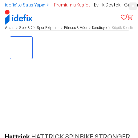
idefix’te Satış Yapın
Premium'u Keşfet
Evlilik Destek
Gamer
Ana sayfa
Spor & Outdoor
Spor Ekipman & Aksesuar
Fitness & Vücut Geliştirme
Kondisyon Aletleri
Küçük Kondisyon
Hattrick
HATTRICK SPINBIKE STRONGER