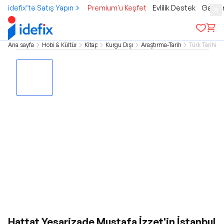
idefix’te Satış Yapın
Premium'u Keşfet
Evlilik Destek
Gamer
Ana sayfa
Hobi & Kültür
Kitap
Kurgu Dışı
Araştırma-Tarih
Türk Tarihi
Hattat Yesarizade Mustafa İzzet'in İstanbul