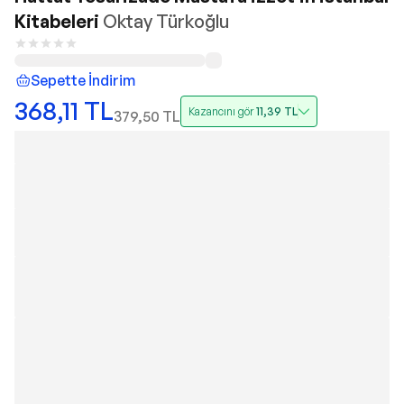
Kitabeleri
Oktay Türkoğlu
Sepette İndirim
368,11
TL
Kazancını gör
11,39
TL
379,50
TL