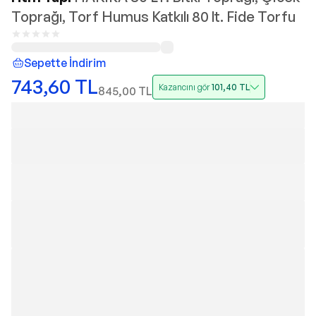
Toprağı, Torf Humus Katkılı 80 lt. Fide Torfu
Sepette İndirim
743,60
TL
Kazancını gör
101,40
TL
845,00
TL