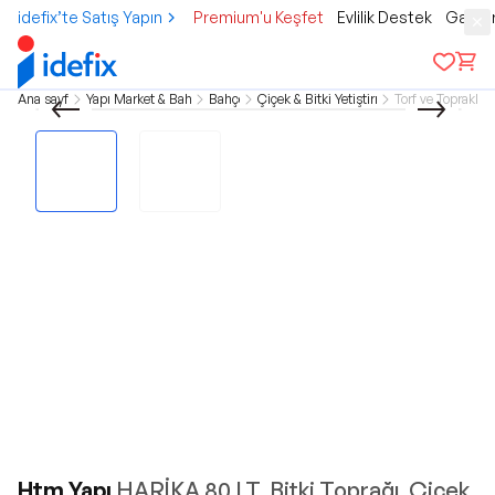
idefix’te Satış Yapın
Premium'u Keşfet
Evlilik Destek
Gamer
Ana sayfa
Yapı Market & Bahçe
Bahçe
Çiçek & Bitki Yetiştirme
Torf ve Topraklar
Htm Yapı
HARİKA 80 LT. Bitki Toprağı, Çicek