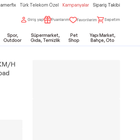
amerfix
Türk Telekom Özel
Kampanyalar
Sipariş Takibi
Giriş yap
Puanlarım
Sepetim
Favorilerim
Spor,
Süpermarket,
Pet
Yapı Market,
Outdoor
Gıda, Temizlik
Shop
Bahçe, Oto
 KM/H
road