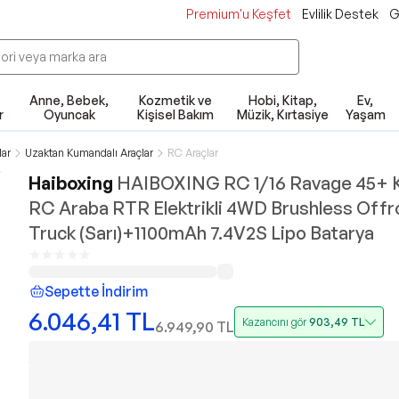
Premium'u Keşfet
Evlilik Destek
G
Anne, Bebek,
Kozmetik ve
Hobi, Kitap,
Ev,
r
Oyuncak
Kişisel Bakım
Müzik, Kırtasiye
Yaşam
lar
Uzaktan Kumandalı Araçlar
RC Araçlar
Haiboxing
HAIBOXING RC 1/16 Ravage 45+
RC Araba RTR Elektrikli 4WD Brushless Off
Truck (Sarı)+1100mAh 7.4V2S Lipo Batarya
Sepette İndirim
6.046,41
TL
Kazancını gör
903,49
TL
6.949,90
TL