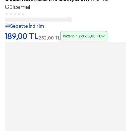
Gülcemal
Sepette İndirim
189,00
TL
Kazancını gör
63,00
TL
252,00
TL