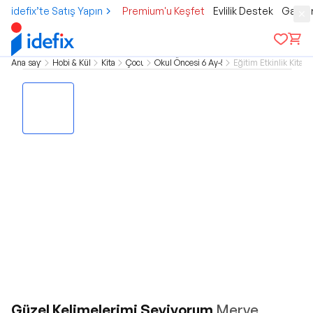
idefix’te Satış Yapın
Premium'u Keşfet
Evlilik Destek
Gamer
Ana sayfa
Hobi & Kültür
Kitap
Çocuk
Okul Öncesi 6 Ay-5 Yaş
Eğitim Etkinlik Kitapla
Güzel Kelimelerimi Seviyorum
Merve