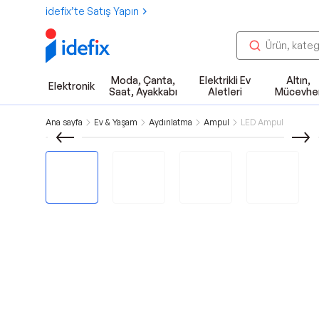
idefix’te Satış Yapın
Moda, Çanta,
Elektrikli Ev
Altın,
Elektronik
Saat, Ayakkabı
Aletleri
Mücevhe
Ana sayfa
Ev & Yaşam
Aydınlatma
Ampul
LED Ampul