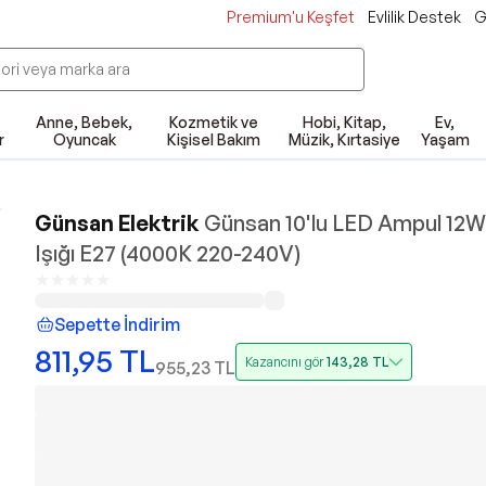
Premium'u Keşfet
Evlilik Destek
G
Anne, Bebek,
Kozmetik ve
Hobi, Kitap,
Ev,
r
Oyuncak
Kişisel Bakım
Müzik, Kırtasiye
Yaşam
Günsan Elektrik
Günsan 10'lu LED Ampul 12
Işığı E27 (4000K 220-240V)
Sepette İndirim
811,95
TL
Kazancını gör
143,28
TL
955,23
TL