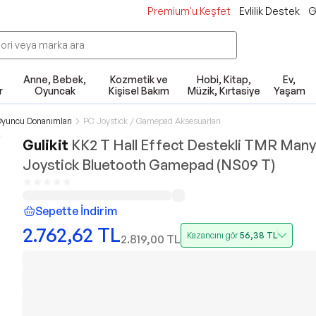
Premium'u Keşfet
Evlilik Destek
G
Anne, Bebek,
Kozmetik ve
Hobi, Kitap,
Ev,
r
Oyuncak
Kişisel Bakım
Müzik, Kırtasiye
Yaşam
yuncu Donanımları
PC Joystick / Gamepad Aksesuarları
Gulikit
KK2 T Hall Effect Destekli TMR Many
Joystick Bluetooth Gamepad (NS09 T)
Sepette İndirim
2.762,62
TL
Kazancını gör
56,38
TL
2.819,00
TL