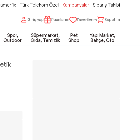
amerfix
Türk Telekom Özel
Kampanyalar
Sipariş Takibi
Giriş yap
Puanlarım
Sepetim
Favorilerim
Spor,
Süpermarket,
Pet
Yapı Market,
Outdoor
Gıda, Temizlik
Shop
Bahçe, Oto
etik