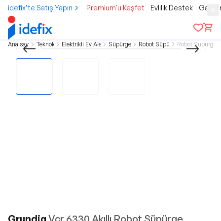
idefix’te Satış Yapın
Premium'u Keşfet
Evlilik Destek
Gamer
Ana sayfa
Teknoloji
Elektrikli Ev Aletleri
Süpürgeler
Robot Süpürge
Robot Süpürgele
Grundig
Vcr 6330 Akıllı Robot Süpürge