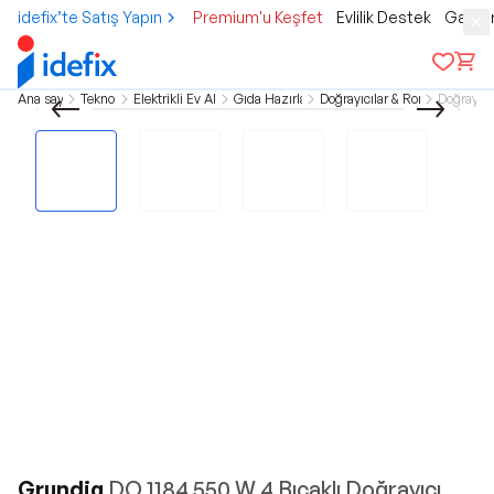
idefix’te Satış Yapın
Premium'u Keşfet
Evlilik Destek
Gamer
Ana sayfa
Teknoloji
Elektrikli Ev Aletleri
Gıda Hazırlama
Doğrayıcılar & Rondolar
Doğrayıcı
Grundig
DO 1184 550 W 4 Bıçaklı Doğrayıcı