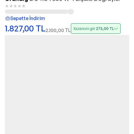
Sepette İndirim
1.827,00
TL
Kazancını gör
273,00
TL
2.100,00
TL