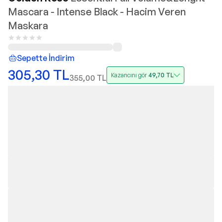
Mascara - Intense Black - Hacim Veren
Maskara
Sepette İndirim
305,30
TL
Kazancını gör
49,70
TL
355,00
TL