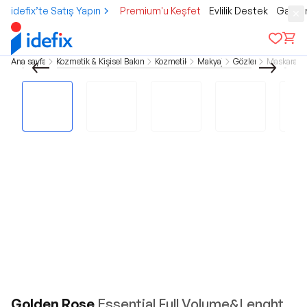
idefix’te Satış Yapın
Premium'u Keşfet
Evlilik Destek
Gamer
Ana sayfa
Kozmetik & Kişisel Bakım
Kozmetik
Makyaj
Gözler
Maskara
Golden Rose
Essential Full Volume&Lenght