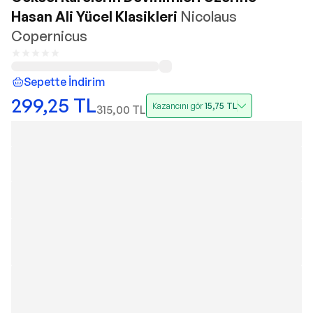
Hasan Ali Yücel Klasikleri
Nicolaus
Copernicus
Sepette İndirim
299,25
TL
Kazancını gör
15,75
TL
315,00
TL