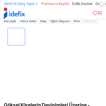
idefix’te Satış Yapın
Premium'u Keşfet
Evlilik Destek
Gamer
Ana sayfa
Hobi & Kültür
Kitap
Eğitim Başvuru
Bilim
Astronomi
Göksel Kürelerin Devinimleri Üzerine -