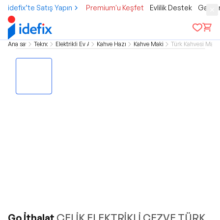
idefix’te Satış Yapın
Premium'u Keşfet
Evlilik Destek
Gamer
Ana sayfa
Teknoloji
Elektrikli Ev Aletleri
Kahve Hazırlama
Kahve Makineleri
Türk Kahvesi Makin
Go İthalat
ÇELİK ELEKTRİKLİ CEZVE TÜRK