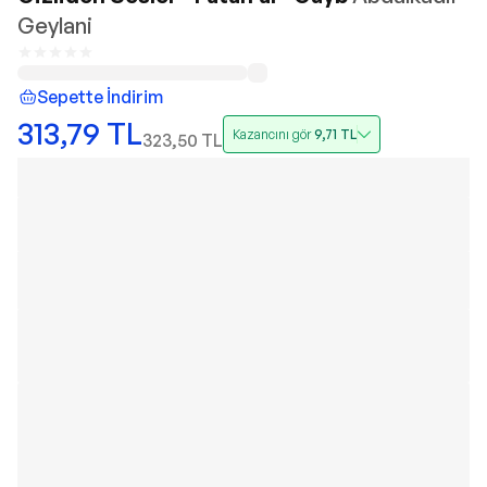
Geylani
Sepette İndirim
313,79
TL
Kazancını gör
9,71
TL
323,50
TL