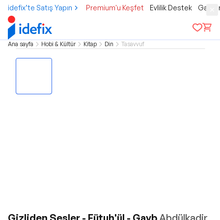
idefix’te Satış Yapın
Premium'u Keşfet
Evlilik Destek
Gamer
Ana sayfa
Hobi & Kültür
Kitap
Din
Tasavvuf
Gizliden Sesler - Fütuh'ül - Gayb
Abdülkadir