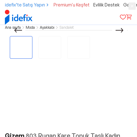
idefix’te Satış Yapın
Premium'u Keşfet
Evlilik Destek
Gamer
Ana sayfa
Moda
Ayakkabı
Sandalet
Gizem
803 Rugan Kare Topuk Taşlı Kadın