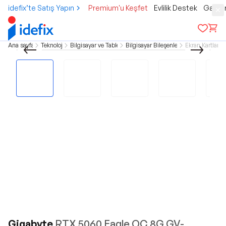
idefix’te Satış Yapın
Premium'u Keşfet
Evlilik Destek
Gamer
Ana sayfa
Teknoloji
Bilgisayar ve Tablet
Bilgisayar Bileşenleri
Ekran Kartları
Gigabyte
RTX 5060 Eagle OC 8G GV-