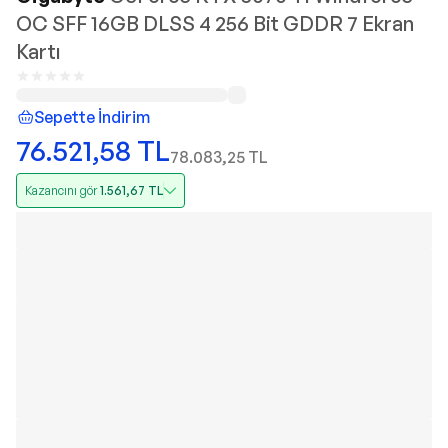
OC SFF 16GB DLSS 4 256 Bit GDDR 7 Ekran
Kartı
Sepette İndirim
76.521,58
TL
78.083,25
TL
Kazancını gör
1.561,67
TL