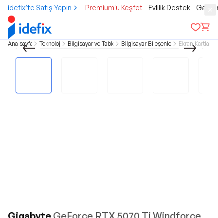
idefix’te Satış Yapın
Premium'u Keşfet
Evlilik Destek
Gamer
Ana sayfa
Teknoloji
Bilgisayar ve Tablet
Bilgisayar Bileşenleri
Ekran Kartları
Gigabyte
GeForce RTX 5070 Ti Windforce