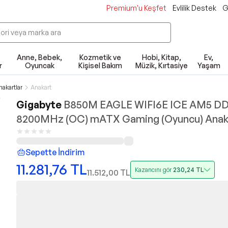
Premium'u Keşfet
Evlilik Destek
G
Anne, Bebek,
Kozmetik ve
Hobi, Kitap,
Ev,
r
Oyuncak
Kişisel Bakım
Müzik, Kırtasiye
Yaşam
nakartlar
Anakart
Gigabyte
B850M EAGLE WIFI6E ICE AM5 D
8200MHz (OC) mATX Gaming (Oyuncu) Anak
Sepette İndirim
11.281,76
TL
Kazancını gör
230,24
TL
11.512,00
TL