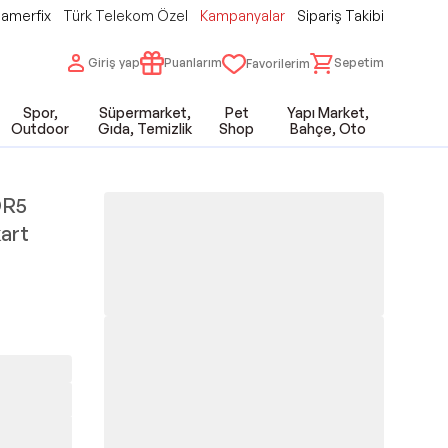
amerfix
Türk Telekom Özel
Kampanyalar
Sipariş Takibi
Giriş yap
Puanlarım
Sepetim
Favorilerim
Spor,
Süpermarket,
Pet
Yapı Market,
Outdoor
Gıda, Temizlik
Shop
Bahçe, Oto
DR5
art