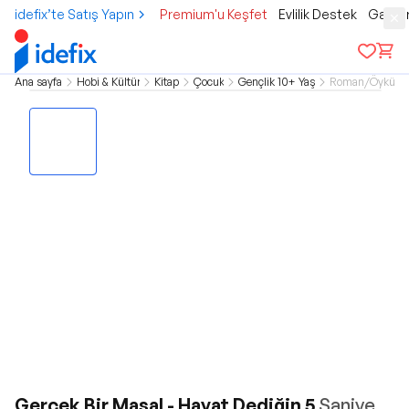
idefix’te Satış Yapın
Premium'u Keşfet
Evlilik Destek
Gamer
Ana sayfa
Hobi & Kültür
Kitap
Çocuk
Gençlik 10+ Yaş
Roman/Öykü
Gerçek Bir Masal - Hayat Dediğin 5
Saniye