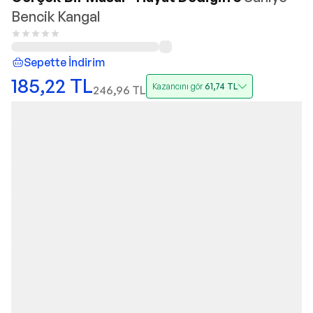
Bencik Kangal
Sepette İndirim
185,22
TL
Kazancını gör
61,74
TL
246,96
TL