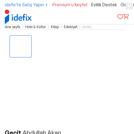
idefix’te Satış Yapın
Premium'u Keşfet
Evlilik Destek
Gamer
Ana sayfa
Hobi & Kültür
Kitap
Edebiyat
Anlatı
Geçit
Abdullah Akan