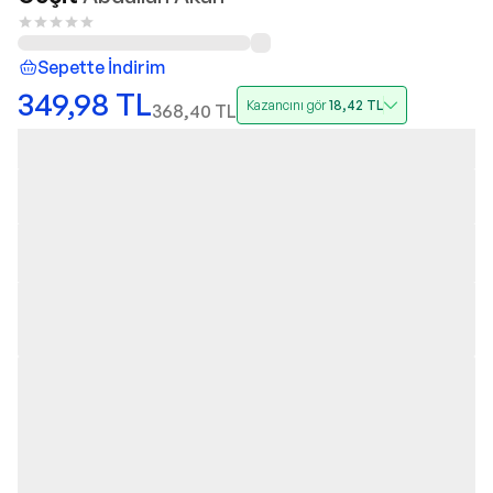
Sepette İndirim
349,98
TL
Kazancını gör
18,42
TL
368,40
TL