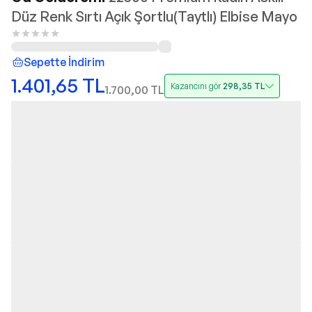
Düz Renk Sırtı Açık Şortlu(Taytlı) Elbise Mayo
Sepette İndirim
1.401,65
TL
Kazancını gör
298,35
TL
1.700,00
TL