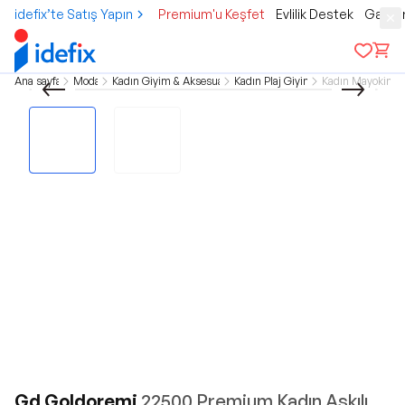
idefix’te Satış Yapın
Premium'u Keşfet
Evlilik Destek
Gamer
Ana sayfa
Moda
Kadın Giyim & Aksesuar
Kadın Plaj Giyim
Kadın Mayokini
Gd Goldoremi
22500 Premium Kadın Askılı