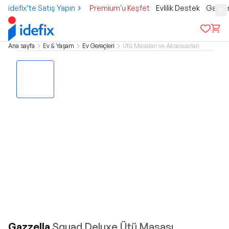
idefix’te Satış Yapın
Premium'u Keşfet
Evlilik Destek
Gamer
Ana sayfa
Ev & Yaşam
Ev Gereçleri
Ütü Masaları ve Aksesuarları
Gazzella
Squad Deluxe Ütü Masası