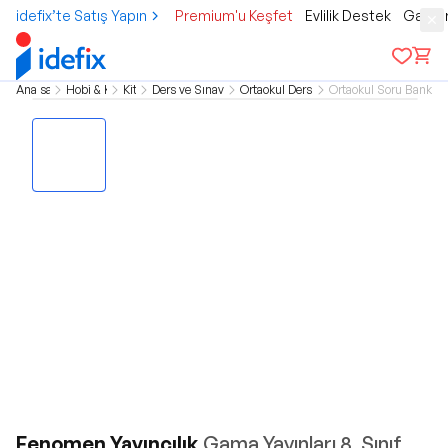
idefix’te Satış Yapın
Premium'u Keşfet
Evlilik Destek
Gamer
Ana sayfa
Hobi & Kültür
Kitap
Ders ve Sınav Kitapları
Ortaokul Ders Kitapları
Ortaokul Soru Bankası 
Fenomen Yayıncılık
Gama Yayınları 8. Sınıf