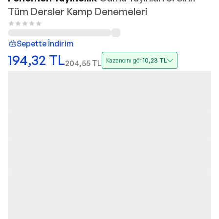
Tüm Dersler Kamp Denemeleri
Sepette İndirim
194,32
TL
Kazancını gör
10,23
TL
204,55
TL