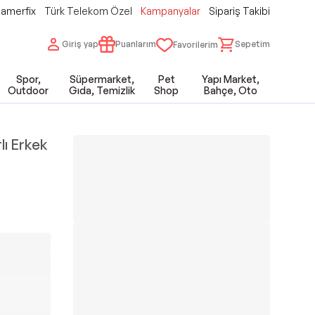
amerfix
Türk Telekom Özel
Kampanyalar
Sipariş Takibi
Giriş yap
Puanlarım
Sepetim
Favorilerim
Spor,
Süpermarket,
Pet
Yapı Market,
Outdoor
Gıda, Temizlik
Shop
Bahçe, Oto
lı Erkek