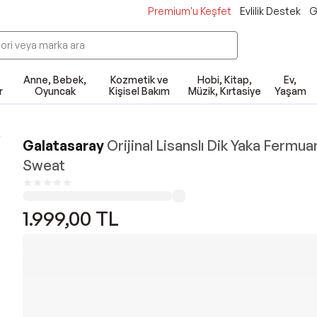
Premium'u Keşfet
Evlilik Destek
G
Anne, Bebek,
Kozmetik ve
Hobi, Kitap,
Ev,
r
Oyuncak
Kişisel Bakım
Müzik, Kırtasiye
Yaşam
Galatasaray
Orijinal Lisanslı Dik Yaka Fermuar
Sweat
1.999,00
TL