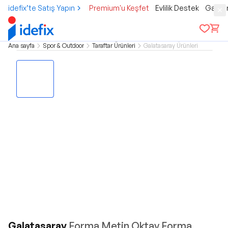
idefix’te Satış Yapın
Premium'u Keşfet
Evlilik Destek
Gamer
Ana sayfa
Spor & Outdoor
Taraftar Ürünleri
Galatasaray Ürünleri
Galatasaray
Forma Metin Oktay Forma