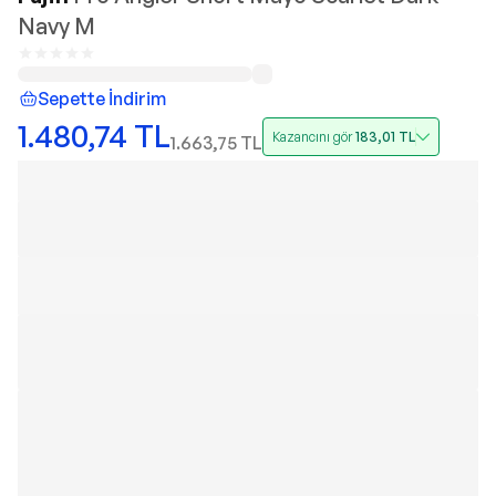
Navy M
Sepette İndirim
1.480,74
TL
Kazancını gör
183,01
TL
1.663,75
TL