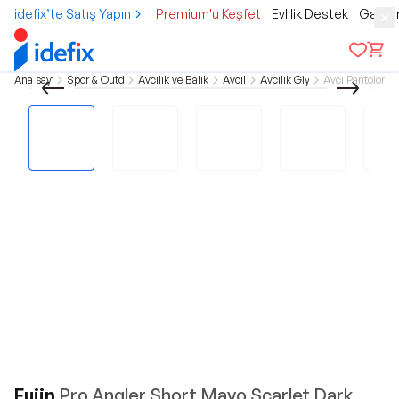
idefix’te Satış Yapın
Premium'u Keşfet
Evlilik Destek
Gamer
Ana sayfa
Spor & Outdoor
Avcılık ve Balıkçılık
Avcılık
Avcılık Giyim
Avcı Pantolonlar
Fujin
Pro Angler Short Mayo Scarlet Dark