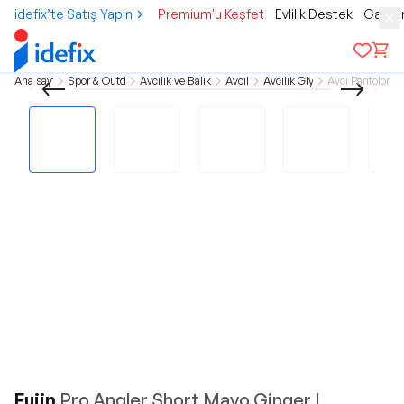
idefix’te Satış Yapın
Premium'u Keşfet
Evlilik Destek
Gamer
Ana sayfa
Spor & Outdoor
Avcılık ve Balıkçılık
Avcılık
Avcılık Giyim
Avcı Pantolonlar
Fujin
Pro Angler Short Mayo Ginger L